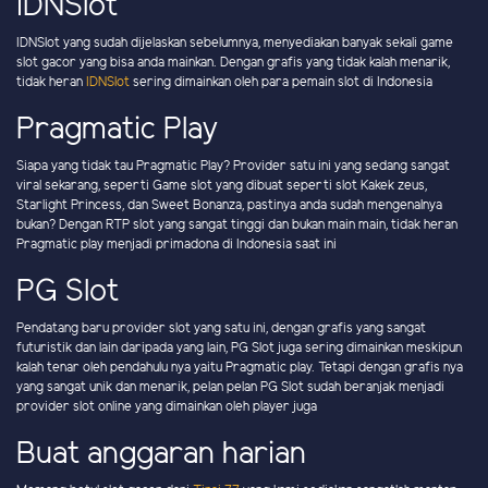
IDNSlot
IDNSlot yang sudah dijelaskan sebelumnya, menyediakan banyak sekali game
slot gacor yang bisa anda mainkan. Dengan grafis yang tidak kalah menarik,
tidak heran
IDNSlot
sering dimainkan oleh para pemain slot di Indonesia
Pragmatic Play
Siapa yang tidak tau Pragmatic Play? Provider satu ini yang sedang sangat
viral sekarang, seperti Game slot yang dibuat seperti slot Kakek zeus,
Starlight Princess, dan Sweet Bonanza, pastinya anda sudah mengenalnya
bukan? Dengan RTP slot yang sangat tinggi dan bukan main main, tidak heran
Pragmatic play menjadi primadona di Indonesia saat ini
PG Slot
Pendatang baru provider slot yang satu ini, dengan grafis yang sangat
futuristik dan lain daripada yang lain, PG Slot juga sering dimainkan meskipun
kalah tenar oleh pendahulu nya yaitu Pragmatic play. Tetapi dengan grafis nya
yang sangat unik dan menarik, pelan pelan PG Slot sudah beranjak menjadi
provider slot online yang dimainkan oleh player juga
Buat anggaran harian