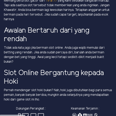
Memang betul slot gacor dari
Tirai 77
yang kami sediakan sangatlah mantap.
Tapi ada saatnya slot tersebut tidak memberikan yang anda inginkan. Jangan
Khawatir. Anda bisa bermain lagi keesokan harinya. Tetapkan anggaran untuk
bermain pada hari tersebut. Jika sudah capai target, lanjutkanlah pada esok
harinya
Awalan Bertaruh dari yang
rendah
Tidak ada kata jago jika bermain slot online. Anda juga wajib memulai dari
betting yang rendah. Jika anda sudah percaya diri, barulah anda bermain
dengan bet yang tinggi. Awal yang kecil tetapi sedikit-dikit menjadi bukit
bukan?
Slot Online Bergantung kepada
Hoki
Pernah mendengar slot hoki bukan? Nah, hoki juga dibutuhkan bagi para semua
pemain, banyak banyak berdoa, mungkin anda selanjutnya yang mendapatkan
hoki dari game slot ini lho.
Dukungan Perangkat :
Keamanan Terjamin :